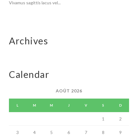
Vivamus sagittis lacus vel...
Archives
Calendar
AOÛT 2026
L
M
M
J
V
S
D
1
2
3
4
5
6
7
8
9