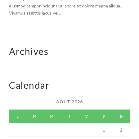
eiusmod tempor incidunt ut labore et dolore magna aliqua.
Vivamus sagittis lacus vel...
Archives
Calendar
AOÛT 2026
L
M
M
J
V
S
D
1
2