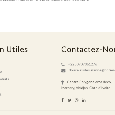
n Utiles
Contactez-No
+2250707061276
douceursdesuzanne@hotmai
e
oduits
Centre Polygone orca deco,
r
Marcory, Abidjan, Côte d’Ivoire
t