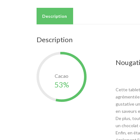
Description
Description
Nougati
Cacao
53%
Cette tablet
agrémentée 
gustative un
en saveurs e
De plus, tou
un chocolat 
Enfin, en ét
également l’