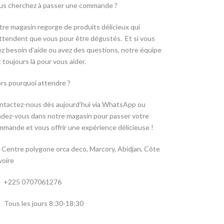
us cherchez à passer une commande ?
tre magasin regorge de produits délicieux qui
attendent que vous pour être dégustés. Et si vous
ez besoin d’aide ou avez des questions, notre équipe
 toujours là pour vous aider.
ors pourquoi attendre ?
ntactez-nous dès aujourd’hui via WhatsApp ou
ndez-vous dans notre magasin pour passer votre
mmande et vous offrir une expérience délicieuse !
Centre polygone orca deco, Marcory, Abidjan, Côte
voire
+225 0707061276
Tous les jours 8:30-18:30