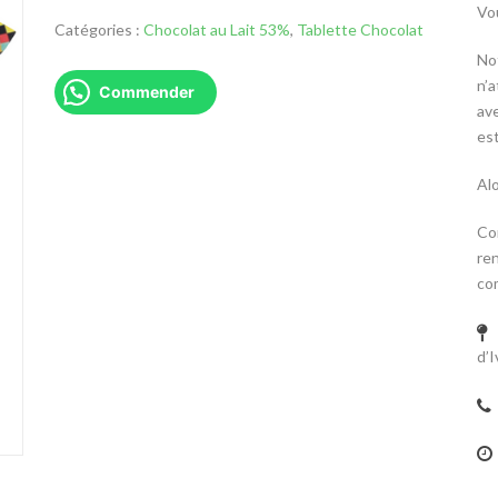
Vo
Catégories :
Chocolat au Lait 53%
,
Tablette Chocolat
No
n’
Commender
av
est
Al
Co
re
co
d’I