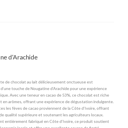
ne d’Arachide
te de chocolat au lait délicieusement onctueuse est
d’une touche de Nougatine d’Arachide pour une expérience
ique. Avec une teneur en cacao de 53%, ce chocolat est riche
t en arômes, offrant une expérience de dégustation indulgente.
tes les fèves de cacao proviennent de la Côte d’Ivoire, offrant
de qualité supérieure et soutenant les agriculteurs locaux.
ant entièrement fabriqué en Côte d’Ivoire, ce produit soutient
économie locale et offre une excellente source de fierté