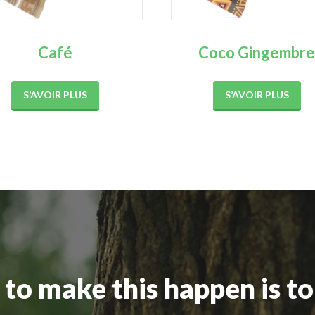
Café
Coco Gingembr
S’AVOIR PLUS
S’AVOIR PLUS
to make this happen is t