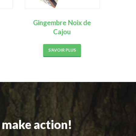
e
Gingembre Noix de
Cajou
S’AVOIR PLUS
o make action!