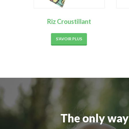
Riz Croustillant
S’AVOIR PLUS
The only way 