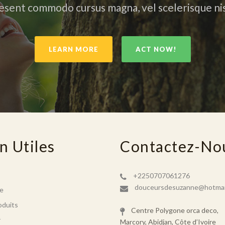
esent commodo cursus magna, vel scelerisque nis
LEARN MORE
ACT NOW!
n Utiles
Contactez-No
+2250707061276
douceursdesuzanne@hotmai
e
oduits
Centre Polygone orca deco,
r
Marcory, Abidjan, Côte d’Ivoire