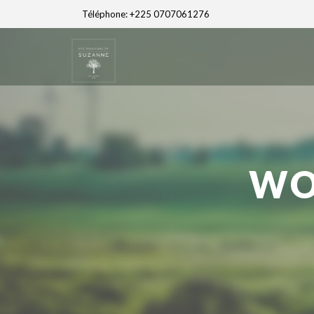
Téléphone: +225 0707061276
WO