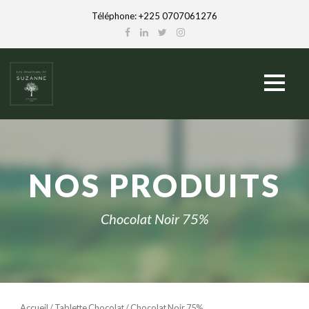
Téléphone: +225 0707061276
NOS PRODUITS
Chocolat Noir 75%
Accueil
English
/
Tablette Chocolat
/ Chocolat Noir 75%